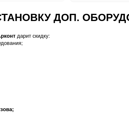
УСТАНОВКУ ДОП. ОБОРУ
рконт
дарит скидку:
удования;
зова;