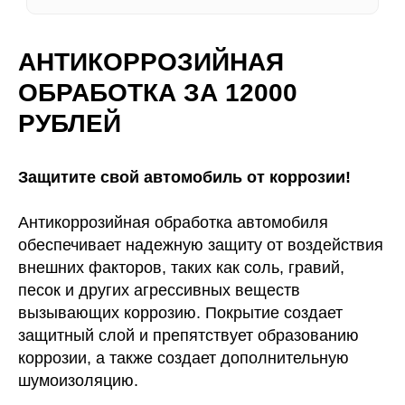
АНТИКОРРОЗИЙНАЯ
БЕСПЛАТНАЯ КОНСУЛЬТАЦИЯ МАСТЕРА!
ОБРАБОТКА ЗА 12000
ОСТАВЬТЕ ЗАЯВКУ, ПРОКОНСУЛЬТИРУЕМ
ПО ЛЮБОМУ ВОПРОСУ.
РУБЛЕЙ
Защитите свой автомобиль от коррозии!
Антикоррозийная обработка автомобиля
обеспечивает надежную защиту от воздействия
* Нажимая на кнопку, Вы даете
согласие на обработку своих
внешних факторов, таких как соль, гравий,
персональных данных
песок и других агрессивных веществ
вызывающих коррозию. Покрытие создает
защитный слой и препятствует образованию
коррозии, а также создает дополнительную
шумоизоляцию.