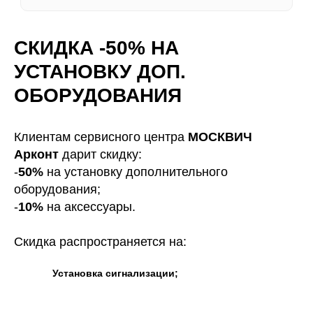
СКИДКА -50% НА
БЕСПЛАТНАЯ КОНСУЛЬТАЦИЯ МАСТЕРА!
УСТАНОВКУ ДОП.
ОСТАВЬТЕ ЗАЯВКУ, ПРОКОНСУЛЬТИРУЕМ
ПО ЛЮБОМУ ВОПРОСУ.
ОБОРУДОВАНИЯ
Клиентам сервисного центра
МОСКВИЧ
Арконт
дарит скидку:
-
50%
на установку дополнительного
оборудования;
* Нажимая на кнопку, Вы даете
согласие на обработку своих
-
10%
на аксессуары.
персональных данных
Скидка распространяется на:
Установка сигнализации;